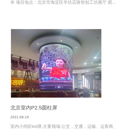
米 项目地点：北京市海淀区羊坊店路智创工坊展厅 观看
距离：3-50米
北京室内P2.5圆柱屏
2021-08-19
室内小间距led屏,主要领域:公交，交通，运输、运客商、