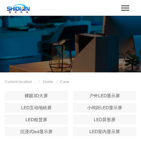
STBOARD
Home
关于我们
Product
Case
Current location：
Home
Case
解决方案
裸眼3D大屏
户外LED显示屏
News
LED互动地砖屏
小间距LED显示屏
LED租赁屏
LED异形屏
服务支持
沉浸式led显示屏
LED室内显示屏
Contact us