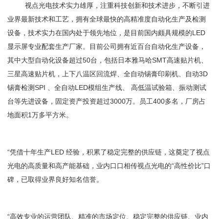
视点光电技术实力雄厚，注重科技创新和技术进步，不断引进
业界最新技术和工艺，拥有全球最快的高精准度自动化生产及检测
设备，技术实力在国内处于领先地位，是目前国内颇具规模的LED
显示屏专业配套生产厂家。目前公司拥有近百台自动化生产设备，
其中大型自动化设备超过50台，包括日本雅马哈SMT高速贴片机、
三星高速贴片机，上下八温区回流焊、全自动锡膏印刷机、自动3D
锡膏检测SPI 、全自动LED模组生产线、 高低温试验箱、振动测试
台等先进设备，固定资产投资超过3000万。员工400多名，厂房占
地面积1万多平方米。
“凭借十年生产LED 经验，积累了稳定完整的供应链，这奠定了视点
光电的高质量和高产能基础，业内口口相传视点光电的“高性价比”口
碑，已取得业界良好知名信誉。
“高效专业的运营团队、精准的市场定位、稳定完整的供应链、业内