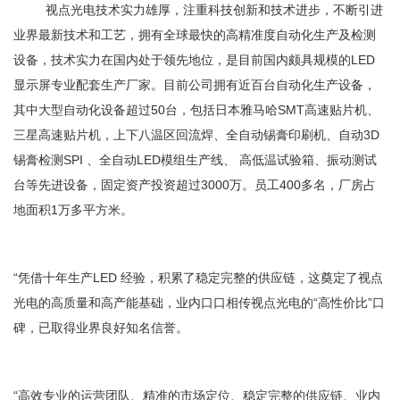
视点光电技术实力雄厚，注重科技创新和技术进步，不断引进
业界最新技术和工艺，拥有全球最快的高精准度自动化生产及检测
设备，技术实力在国内处于领先地位，是目前国内颇具规模的LED
显示屏专业配套生产厂家。目前公司拥有近百台自动化生产设备，
其中大型自动化设备超过50台，包括日本雅马哈SMT高速贴片机、
三星高速贴片机，上下八温区回流焊、全自动锡膏印刷机、自动3D
锡膏检测SPI 、全自动LED模组生产线、 高低温试验箱、振动测试
台等先进设备，固定资产投资超过3000万。员工400多名，厂房占
地面积1万多平方米。
“凭借十年生产LED 经验，积累了稳定完整的供应链，这奠定了视点
光电的高质量和高产能基础，业内口口相传视点光电的“高性价比”口
碑，已取得业界良好知名信誉。
“高效专业的运营团队、精准的市场定位、稳定完整的供应链、业内