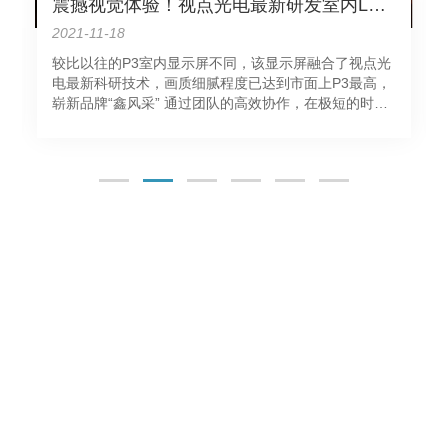
震撼视觉体验！视点光电最新研发室内LED显示屏成功在广州点亮
2021-11-18
较比以往的P3室内显示屏不同，该显示屏融合了视点光
电最新科研技术，画质细腻程度已达到市面上P3最高，
崭新品牌“鑫风采” 通过团队的高效协作，在极短的时间
内，视点光电安装完成了LED显示屏工作，并完美的通
过了客户的验收，视点光电P3室内全彩高清显示屏始终
应付自如，从未"掉链"，以其高清高……
语言
搜索
关于我们
产品中心
成功案例