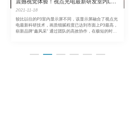
震撼视觉体验！视点光电最新研发室内LED显示屏成功在广州点亮
2021-11-18
较比以往的P3室内显示屏不同，该显示屏融合了视点光
电最新科研技术，画质细腻程度已达到市面上P3最高，
崭新品牌“鑫风采” 通过团队的高效协作，在极短的时间
内，视点光电安装完成了LED显示屏工作，并完美的通
过了客户的验收，视点光电P3室内全彩高清显示屏始终
应付自如，从未"掉链"，以其高清高……
语言
搜索
关于我们
产品中心
成功案例