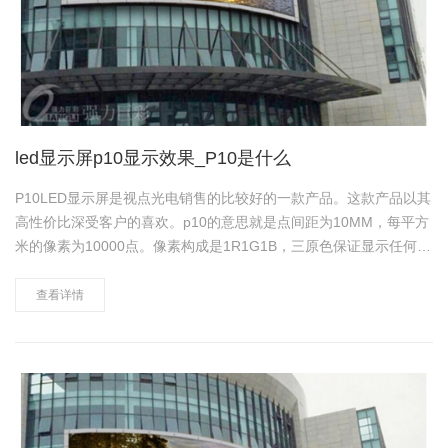
led显示屏p10显示效果_P10是什么
P10LED显示屏是视点光电销售的比较好的一款产品。这款产品以其
高性价比深受客户的喜欢。p10的意思就是点间距为10MM，每平方
米的像素为10000点。像素构成是1R1G1B，三原色保证显示任何色
彩。 视点光电户外p10的案例。 下面是P10户外全彩LED显示屏的
参数。 像素点间距 1……
查看详情