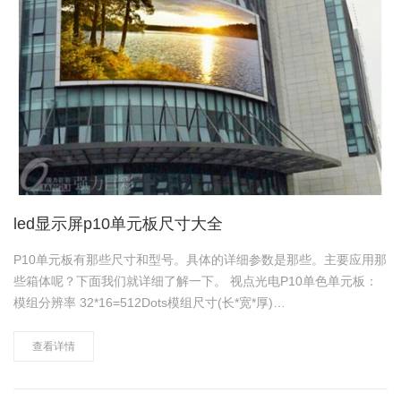
led显示屏p10单元板尺寸大全
P10单元板有那些尺寸和型号。具体的详细参数是那些。主要应用那
些箱体呢？下面我们就详细了解一下。 视点光电P10单色单元板：
模组分辨率 32*16=512Dots模组尺寸(长*宽*厚)
320.0*160.0*28.5mm重量 0.7kg ±0.05kg标准常规箱体……
查看详情