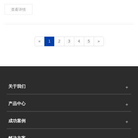
晰流畅。 2.低亮高灰，亮度降到20%时仍能呈现完美灰度表现，显
示一致性非常好。低亮度下显示屏灰度表现近乎完……
查看详情
«
1
2
3
4
5
»
关于我们
产品中心
成功案例
解决方案