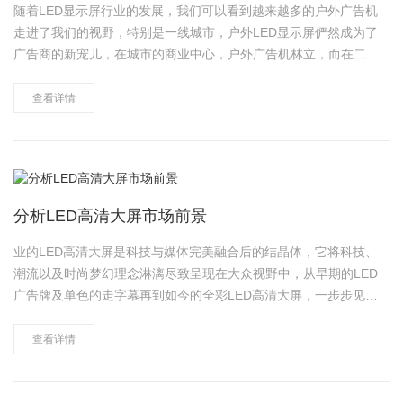
随着LED显示屏行业的发展，我们可以看到越来越多的户外广告机
走进了我们的视野，特别是一线城市，户外LED显示屏俨然成为了
广告商的新宠儿，在城市的商业中心，户外广告机林立，而在二三
线城市，也有更多的户外广告机进驻，再次掀起了户外广告机的热
潮，LED新传媒广告应时而生，以其独特的创意、高清多角度视觉
查看详情
以及大面积互动功能成为广……
分析LED高清大屏市场前景
业的LED高清大屏是科技与媒体完美融合后的结晶体，它将科技、
潮流以及时尚梦幻理念淋漓尽致呈现在大众视野中，从早期的LED
广告牌及单色的走字幕再到如今的全彩LED高清大屏，一步步见证
其发展的魅力，完美诠释了室内大型屏幕以及户外广告形式的精彩
纷呈。以下简单分析下一流的LED高清大屏的市场前景。 1.产
查看详情
业总……