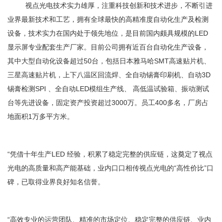
视点光电技术实力雄厚，注重科技创新和技术进步，不断引进
业界最新技术和工艺，拥有全球最快的高精准度自动化生产及检测
设备，技术实力在国内处于领先地位，是目前国内颇具规模的LED
显示屏专业配套生产厂家。目前公司拥有近百台自动化生产设备，
其中大型自动化设备超过50台，包括日本雅马哈SMT高速贴片机、
三星高速贴片机，上下八温区回流焊、全自动锡膏印刷机、自动3D
锡膏检测SPI 、全自动LED模组生产线、 高低温试验箱、振动测试
台等先进设备，固定资产投资超过3000万。员工400多名，厂房占
地面积1万多平方米。
“凭借十年生产LED 经验，积累了稳定完整的供应链，这奠定了视点
光电的高质量和高产能基础，业内口口相传视点光电的“高性价比”口
碑，已取得业界良好知名信誉。
“高效专业的运营团队、精准的市场定位、稳定完整的供应链、业内