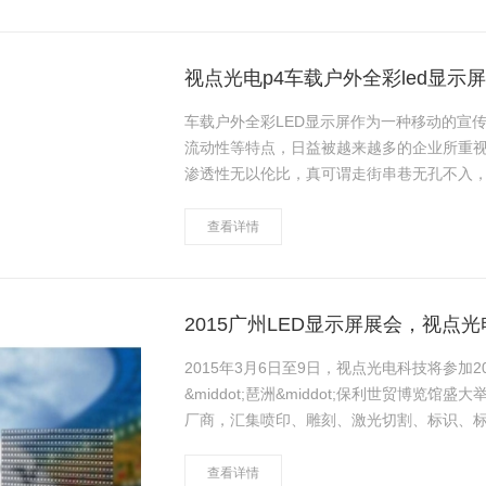
视点光电p4车载户外全彩led显示
车载户外全彩LED显示屏作为一种移动的宣
流动性等特点，日益被越来越多的企业所重视
渗透性无以伦比，真可谓走街串巷无孔不入
商业处销活动，政府、社会团体、机关、学
查看详情
2015广州LED显示屏展会，视点
2015年3月6日至9日，视点光电科技将参加
&middot;琶洲&middot;保利世贸博览
厂商，汇集喷印、雕刻、激光切割、标识、标
广告标识制……
查看详情