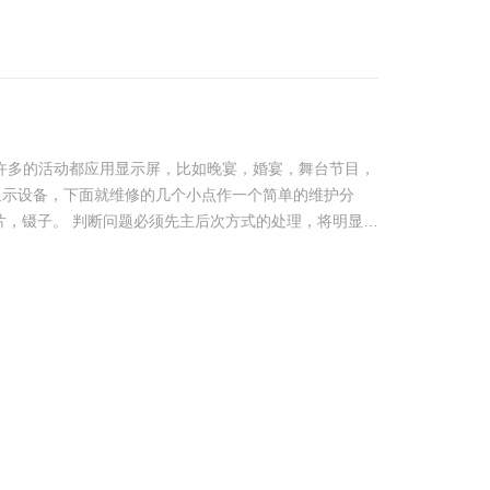
，许多的活动都应用显示屏，比如晚宴，婚宴，舞台节目，
显示设备，下面就维修的几个小点作一个简单的维护分
片，镊子。 判断问题必须先主后次方式的处理，将明显
为最高优先级。……