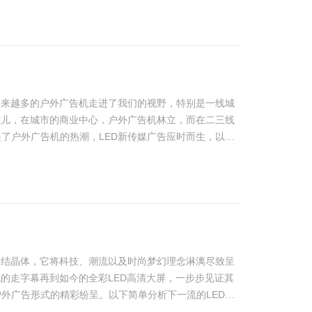
越来越多的户外广告机走进了我们的视野，特别是一线城
宠儿，在城市的商业中心，户外广告机林立，而在二三线
了户外广告机的热潮，LED新传媒广告应时而生，以其
动功能成为广……
的结晶体，它将科技、潮流以及时尚梦幻理念淋漓尽致呈
色的走字幕再到如今的全彩LED高清大屏，一步步见证其
外广告形式的精彩纷呈。以下简单分析下一流的LED高