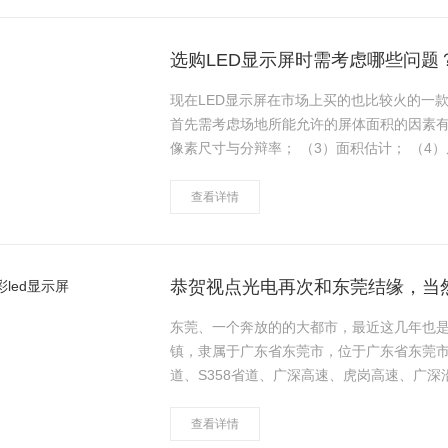
选购LED显示屏时需考虑哪些问题
现在LED显示屏在市场上买的也比较火的一
首先需考虑场地所能允许的屏体面积的因素有哪些？ （1）有效视距与实际场地尺寸的
像素尺寸与分辩率； （3）面积估计； （4）屏体安装方式及维护操作空间； （5）屏体倾角对距离的
影响。需要的什么样的播放效果？……
查看详情
恭贺视点光电再次和东莞结缘，当然
东莞、一个奔放的的大都市，最近这几年也
镇，隶属于广东省东莞市，位于广东省东莞市
道、S358省道、广深高速、虎岗高速、广
缘，相信鑫品牌p4全彩led显示屏必将在这
查看详情