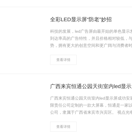
全彩LED显示屏“防老”妙招
科技的发展，led广告屏由最开始的单色显示
到达率高的广告特性，并且价格相对较低，
势，拥有更大的创意空间和更广阔与消费者
数字时代的传播概念，是一种独特的屏幕形
查看详情
广西来宾恒通公园天街室内led显
广西来宾恒通公园天街室内led显示屏成功
限责任公司定制的一款大屏幕，恒通是一家
公司，隶属于广西省来宾市兴宾区。 视点光电为确保用户投资利用率最大化，在该项目中，对于LED
屏显示系统的构建，视点光电遵循统筹规…
查看详情