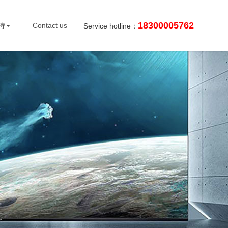
18300005762
持
Contact us
Service hotline：