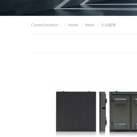
Current location：
Home
News
行业新闻