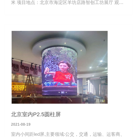
米 项目地点：北京市海淀区羊坊店路智创工坊展厅 观看
距离：3-50米
北京室内P2.5圆柱屏
2021-08-19
室内小间距led屏,主要领域:公交，交通，运输、运客商、