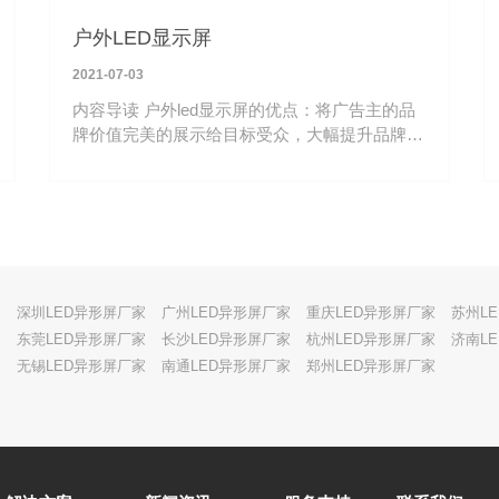
户外LED显示屏
2021-07-03
内容导读 户外led显示屏的优点：将广告主的品
牌价值完美的展示给目标受众，大幅提升品牌知
名度和影响力，适合全球市场各类品牌信息展示
场景使用。
家
深圳LED异形屏厂家
广州LED异形屏厂家
重庆LED异形屏厂家
苏州L
家
东莞LED异形屏厂家
长沙LED异形屏厂家
杭州LED异形屏厂家
济南L
家
无锡LED异形屏厂家
南通LED异形屏厂家
郑州LED异形屏厂家