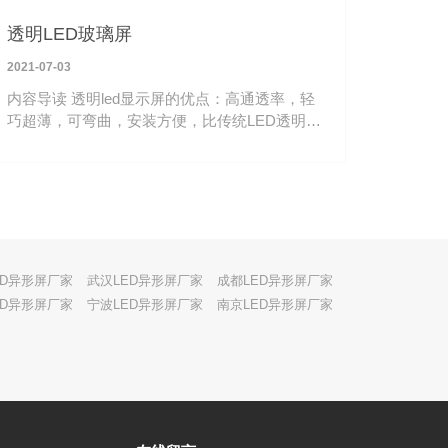
透明LED玻璃屏
2021-07-03
内容导读 透明led显示屏的优点：高通透率，轻
巧超薄，可弯曲，安装方便，比传统LED透明屏
更具有科技感，深受高端商显青睐。
ED异形屏厂家
武汉LED异形屏厂家
成都LED异形屏厂家
ED异形屏厂家
宁波LED异形屏厂家
南京LED异形屏厂家