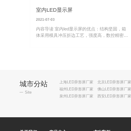
室内LED显示屏
2021-07-03
内容导读 室内led显示屏的优点：结构坚固，箱
体采用模具冲压折边工艺，强度高，数控精密加
工，尺寸精准，一致性好。
城市分站
上海LED异形屏厂家
北京LED异形屏厂
福州LED异形屏厂家
佛山LED异形屏厂
Site
泉州LED异形屏厂家
西安LED异形屏厂