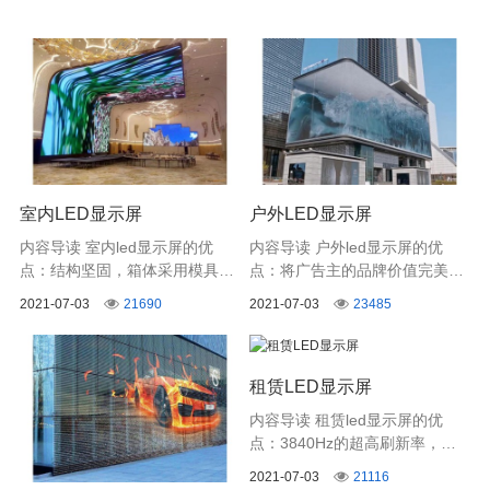
室内LED显示屏
户外LED显示屏
内容导读 室内led显示屏的优
内容导读 户外led显示屏的优
点：结构坚固，箱体采用模具冲
点：将广告主的品牌价值完美的
压折边工艺，强度高，数控精密
展示给目标受众，大幅提升品牌
2021-07-03
21690
2021-07-03
23485
加工，尺寸精准，一致性好。
知名度和影响力，适合全球市场
各类品牌信息展示场景使用。
租赁LED显示屏
内容导读 租赁led显示屏的优
点：3840Hz的超高刷新率，在
专业相机和摄像机的拍摄下，无
2021-07-03
21116
拖影无闪烁，保证高清细腻的显