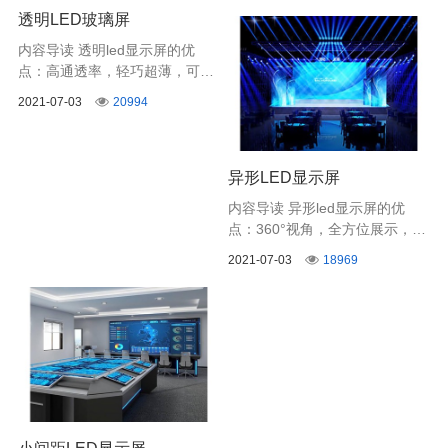
透明LED玻璃屏
示画面，满足现场直播镜头切换
无闪烁的需求。
内容导读 透明led显示屏的优
点：高通透率，轻巧超薄，可弯
曲，安装方便，比传统LED透明
2021-07-03
20994
屏更具有科技感，深受高端商显
青睐。
异形LED显示屏
内容导读 异形led显示屏的优
点：360°视角，全方位展示，时
尚设计，无缝组装，炫酷多样，
2021-07-03
18969
让您的广告更吸引人。