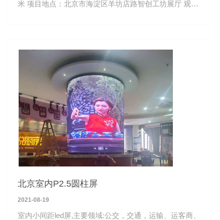
米 项目地点：北京市海淀区羊坊店路智创工坊展厅 观看
距离：3-50米
北京室内P2.5圆柱屏
2021-08-19
室内小间距led屏,主要领域:公交，交通，运输、运客商、