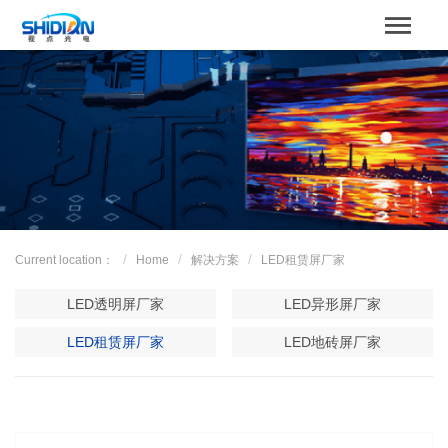
STBOARD
Home
关于我们
Product
Case
Current location：
Home
解决方案
LED租赁屏厂家
解决方案
LED透明屏厂家
LED异形屏厂家
News
LED租赁屏厂家
LED地砖屏厂家
服务支持
Contact us