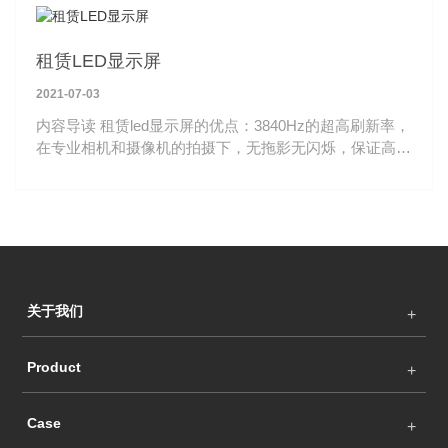
租赁LED显示屏
2021-07-03
内容导读 租赁led显示屏的优点：3840Hz的超高刷新率，
在专业相机和摄像机的拍摄下，无拖影无闪烁，保证高清
细腻的显示画面，满足现场直播镜头切换无闪烁的需求。
关于我们
Product
Case