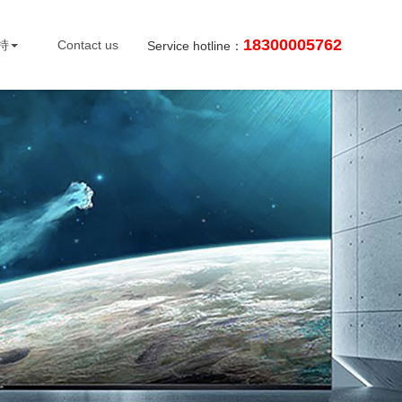
18300005762
持
Contact us
Service hotline：