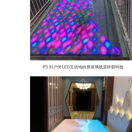
P3.91户外LED互动地砖屏玻璃栈道碎裂特效