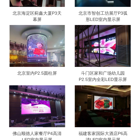
北京海淀区蓟鑫大厦P3天
北京市智创工坊展厅P3弧
幕屏
形LED室内显示屏
北京室内P2.5圆柱屏
斗门区家和广场幼儿园
P2.5室内全彩LED显示屏
佛山顺德人家餐厅P4高清
福建客家国际大酒店P6高
LED室内显示屏
清LED室内显示屏