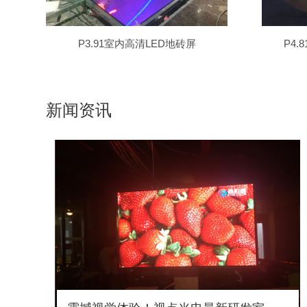
3.91户外LED互动地砖屏玻璃栈道碎裂特效
P3.91室内高清LED地砖屏
P4
新闻资讯