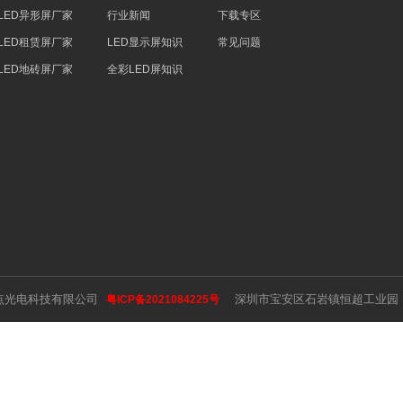
LED异形屏厂家
行业新闻
下载专区
LED租赁屏厂家
LED显示屏知识
常见问题
LED地砖屏厂家
全彩LED屏知识
视点光电科技有限公司
深圳市宝安区石岩镇恒超工业园 183
粤ICP备2021084225号
Language