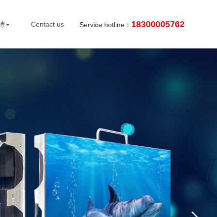
18300005762
持
Contact us
Service hotline：