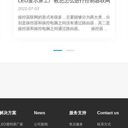
LED显示屏工厂教您怎么进行控制器联网
2021-07-03
操控器联网的形式有很多，主要能够分为两大类，分
别是操控器和操控电脑之间没有通过路由器，其二是
操控器和操控电脑之间通过路由器。 操控器和
操控电脑之间通过路由器，即操控器和操控电脑的IP
地址不在同一个网段。这一连接方法又能够分为电脑
和路由器在同一个网段，操控器在路由器的下级，银
行、车站、医院多用这种连接，这种连接……
解决方案
News
服务支持
Contact us
LED透明屏厂家
公司新闻
售后服务
联系方式