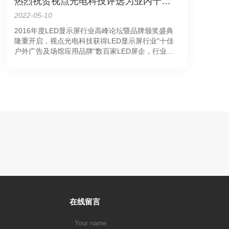
热烈祝贺视点光电科技评选为业内十佳企业
2022-05-10
2016年度LED显示屏行业高峰论坛暨品牌颁奖盛典
隆重开启，视点光电科技获得LED显示屏行业"十佳
户外广告及场馆应用品牌"数百家LED屏企，行业大
咖，专家学者，知名媒体等共计400多人共同见证了
这场星光熠熠的品牌盛会。 此次LED显示屏
行业高峰论坛参会嘉宾有、中国半导体照明/LE……
在线留言