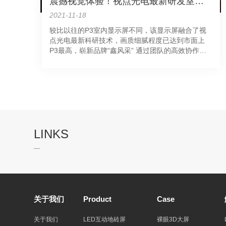
震撼视觉体验！视点光电最新研发室内LED显示屏成功在广州点亮
2021-11-18
亮
较比以往的P3室内显示屏不同，该显示屏融合了视
的
点光电最新科研技术，画质细腻程度已达到市面上
P3最高，崭新品牌“鑫风采” 通过团队的高效协作，
在极短的时间内，视点光电安装完成了LED显示屏工
作，并完美的通过了客户的验收，视点光电P3室内
全彩高清显示屏始终应付自如，从未"掉链&q……
LINKS
关于我们
Product
Case
关于我们
LED互动地砖屏
裸眼3D大屏