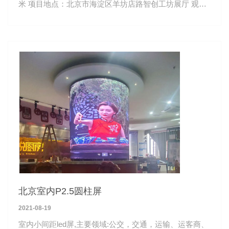
米 项目地点：北京市海淀区羊坊店路智创工坊展厅 观看
距离：3-50米
北京室内P2.5圆柱屏
2021-08-19
室内小间距led屏,主要领域:公交，交通，运输、运客商、