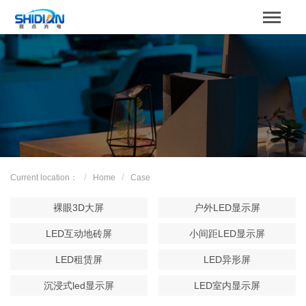
STBOARD
Home
关于我们
Product
Case
Current location：
Home
Case
解决方案
裸眼3D大屏
户外LED显示屏
News
LED互动地砖屏
小间距LED显示屏
LED租赁屏
LED异形屏
服务支持
沉浸式led显示屏
LED室内显示屏
Contact us