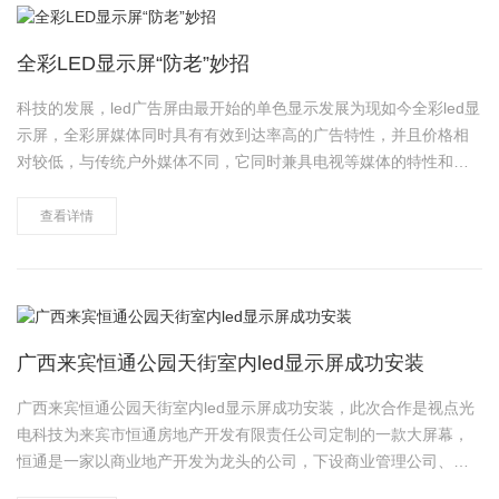
全彩LED显示屏“防老”妙招
科技的发展，led广告屏由最开始的单色显示发展为现如今全彩led显
示屏，全彩屏媒体同时具有有效到达率高的广告特性，并且价格相
对较低，与传统户外媒体不同，它同时兼具电视等媒体的特性和优
势，拥有更大的创意空间和更广阔与消费者时空互动和沟通的立体
空间，可以满足个性化需求，具有数字时代的传播概念，是一种独
查看详情
特的屏幕形式。 我们在……
广西来宾恒通公园天街室内led显示屏成功安装
广西来宾恒通公园天街室内led显示屏成功安装，此次合作是视点光
电科技为来宾市恒通房地产开发有限责任公司定制的一款大屏幕，
恒通是一家以商业地产开发为龙头的公司，下设商业管理公司、建
筑公司，隶属于广西省来宾市兴宾区。 视点光电为确保用户投资利