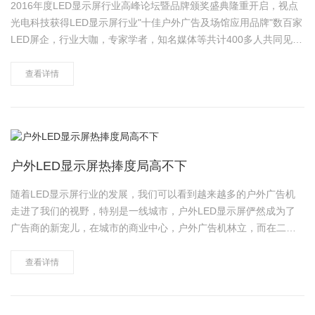
2016年度LED显示屏行业高峰论坛暨品牌颁奖盛典隆重开启，视点
光电科技获得LED显示屏行业"十佳户外广告及场馆应用品牌"数百家
LED屏企，行业大咖，专家学者，知名媒体等共计400多人共同见证
了这场星光熠熠的品牌盛会。 此次LED显示屏行业高峰论坛
参会嘉宾有、中国半导体照明/LE……
查看详情
户外LED显示屏热捧度局高不下
随着LED显示屏行业的发展，我们可以看到越来越多的户外广告机
走进了我们的视野，特别是一线城市，户外LED显示屏俨然成为了
广告商的新宠儿，在城市的商业中心，户外广告机林立，而在二三
线城市，也有更多的户外广告机进驻，再次掀起了户外广告机的热
潮，LED新传媒广告应时而生，以其独特的创意、高清多角度视觉
查看详情
以及大面积互动功能成为广……