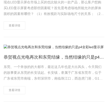
现在LED显示屏在市场上买的也比较火的一款产品，那么客户想购
买LED显示屏要考虑那些因素呢？首先需考虑场地所能允许的屏体
面积的因素有哪些？ （1）有效视距与实际场地尺寸的关系； （2）
像素尺寸与分辩率； （3）面积估计； （4）屏体安装方式及维护操
作空间； （5）屏体倾角对距离的影响。需要的什么样的播放效
查看详情
果？……
恭贺视点光电再次和东莞结缘，当然结缘的只是p4全彩led显示屏
东莞、一个奔放的的大都市，最近这几年也是大出风头，今天我们
的故事要从东莞的长安说起。长安镇，隶属于广东省东莞市，位于
广东省东莞市南端，东邻深圳市，南临珠江口，西连虎门港，G107
国道、S358省道、广深高速、虎岗高速、广深沿江高速等纵横贯通
全镇。就是这个地方和视点光电结缘，相信鑫品牌p4全彩led显示屏
查看详情
必将在这里大放异……