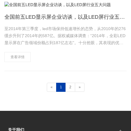
全国前五LED显示屏企业访谈，以及LED屏行业五大问题
至2014年第三季度，led市场保持低速增长的态势，从2010年的276
缓步升到了2014年的587亿。据权威媒体调查：“2014年，全彩LED
显示屏在广告领域份额占到187亿左右”。十分抢眼，其表现的优越
性越来越受到商家的喜爱。
查看详情
«
1
2
»
关于我们