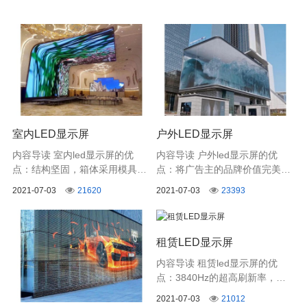
室内LED显示屏
户外LED显示屏
内容导读 室内led显示屏的优
内容导读 户外led显示屏的优
点：结构坚固，箱体采用模具冲
点：将广告主的品牌价值完美的
压折边工艺，强度高，数控精密
展示给目标受众，大幅提升品牌
2021-07-03
21620
2021-07-03
23393
加工，尺寸精准，一致性好。
知名度和影响力，适合全球市场
各类品牌信息展示场景使用。
租赁LED显示屏
内容导读 租赁led显示屏的优
点：3840Hz的超高刷新率，在
专业相机和摄像机的拍摄下，无
2021-07-03
21012
拖影无闪烁，保证高清细腻的显