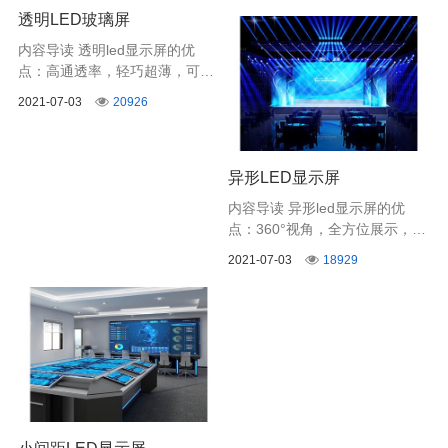
透明LED玻璃屏
示画面，满足现场直播镜头切换
无闪烁的需求。
内容导读 透明led显示屏的优
点：高通透率，轻巧超薄，可弯
曲，安装方便，比传统LED透明
2021-07-03
20926
屏更具有科技感，深受高端商显
青睐。
异形LED显示屏
内容导读 异形led显示屏的优
点：360°视角，全方位展示，时
尚设计，无缝组装，炫酷多样，
2021-07-03
18929
让您的广告更吸引人。