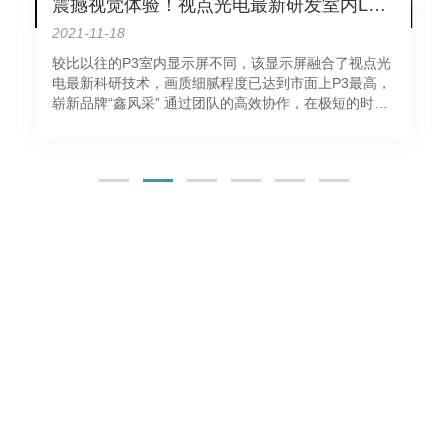
震撼视觉体验！视点光电最新研发室内LED显示屏成功在广州点亮
2021-11-18
较比以往的P3室内显示屏不同，该显示屏融合了视点光
电最新科研技术，画质细腻程度已达到市面上P3最高，
崭新品牌“鑫风采” 通过团队的高效协作，在极短的时间
内，视点光电安装完成了LED显示屏工作，并完美的通
过了客户的验收，视点光电P3室内全彩高清显示屏始终
应付自如，从未"掉链"，以其高清高……
语言
搜索
关于我们
产品中心
成功案例