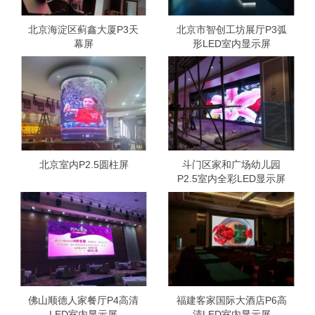
北京海淀区蓟鑫大厦P3天
北京市智创工坊展厅P3弧
幕屏
形LED室内显示屏
北京室内P2.5圆柱屏
斗门区家和广场幼儿园
P2.5室内全彩LED显示屏
佛山顺德人家餐厅P4高清
福建客家国际大酒店P6高
LED室内显示屏
清LED室内显示屏