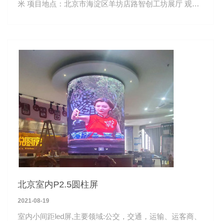
米 项目地点：北京市海淀区羊坊店路智创工坊展厅 观看
距离：3-50米
北京室内P2.5圆柱屏
2021-08-19
室内小间距led屏,主要领域:公交，交通，运输、运客商、