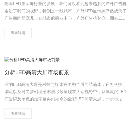
随着LED显示屏行业的发展，我们可以看到越来越多的户外广告机
走进了我们的视野，特别是一线城市，户外LED显示屏俨然成为了
广告商的新宠儿，在城市的商业中心，户外广告机林立，而在二三
线城市，也有更多的户外广告机进驻，再次掀起了户外广告机的热
潮，LED新传媒广告应时而生，以其独特的创意、高清多角度视觉
查看详情
以及大面积互动功能成为广……
分析LED高清大屏市场前景
业的LED高清大屏是科技与媒体完美融合后的结晶体，它将科技、
潮流以及时尚梦幻理念淋漓尽致呈现在大众视野中，从早期的LED
广告牌及单色的走字幕再到如今的全彩LED高清大屏，一步步见证
其发展的魅力，完美诠释了室内大型屏幕以及户外广告形式的精彩
纷呈。以下简单分析下一流的LED高清大屏的市场前景。 1.产
查看详情
业总……