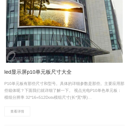
led显示屏p10单元板尺寸大全
P10单元板有那些尺寸和型号。具体的详细参数是那些。主要应用那
些箱体呢？下面我们就详细了解一下。 视点光电P10单色单元板：
模组分辨率 32*16=512Dots模组尺寸(长*宽*厚)
320.0*160.0*28.5mm重量 0.7kg ±0.05kg标准常规箱体……
查看详情