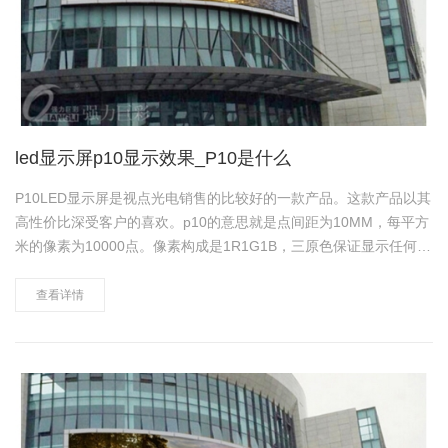
led显示屏p10显示效果_P10是什么
P10LED显示屏是视点光电销售的比较好的一款产品。这款产品以其
高性价比深受客户的喜欢。p10的意思就是点间距为10MM，每平方
米的像素为10000点。像素构成是1R1G1B，三原色保证显示任何色
彩。 视点光电户外p10的案例。 下面是P10户外全彩LED显示屏的
参数。 像素点间距 1……
查看详情