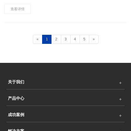
晰流畅。 2.低亮高灰，亮度降到20%时仍能呈现完美灰度表现，显
示一致性非常好。低亮度下显示屏灰度表现近乎完……
查看详情
«
1
2
3
4
5
»
关于我们
产品中心
成功案例
解决方案